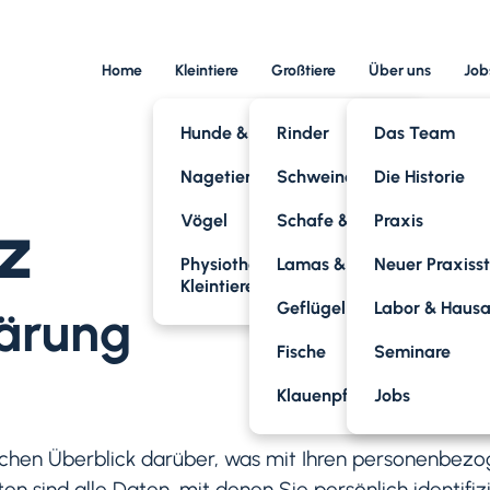
Home
Kleintiere
Großtiere
Über uns
Job
Hunde & Katzen
Rinder
Das Team
Nagetiere
Schweine
Die Historie
z
Vögel
Schafe & Ziegen
Praxis
Physiotherapie für
Lamas & Alpakas
Neuer Praxiss
Kleintiere
Geflügel
Labor & Haus
lärung
Fische
Seminare
Klauenpflege
Jobs
chen Überblick darüber, was mit Ihren personenbezo
sind alle Daten, mit denen Sie persönlich identifiz