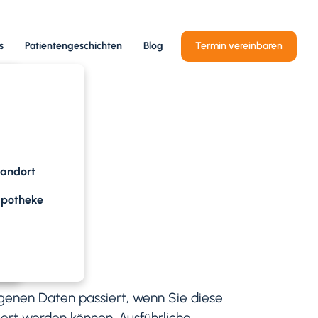
s
Patientengeschichten
Blog
Termin vereinbaren
tandort
apotheke
genen Daten passiert, wenn Sie diese
iert werden können. Ausführliche