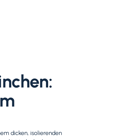
inchen:
em
em dicken, isolierenden