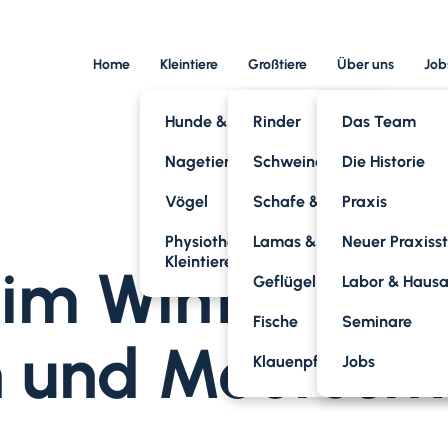
Home
Kleintiere
Großtiere
Über uns
Job
Hunde & Katzen
Rinder
Das Team
Nagetiere
Schweine
Die Historie
Vögel
Schafe & Ziegen
Praxis
Physiotherapie für
Lamas & Alpakas
Neuer Praxiss
Kleintiere
im Winter: So 
Geflügel
Labor & Haus
Fische
Seminare
n und Meersch
Klauenpflege
Jobs