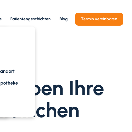
s
Patientengeschichten
Blog
Termin vereinbaren
tandort
bleiben Ihre
apotheke
weinchen