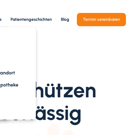
s
Patientengeschichten
Blog
Termin vereinbaren
tandort
So schützen
apotheke
verlässig