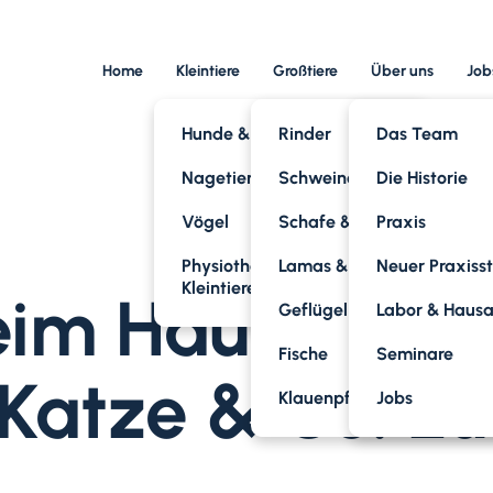
Home
Kleintiere
Großtiere
Über uns
Job
Hunde & Katzen
Rinder
Das Team
Nagetiere
Schweine
Die Historie
Vögel
Schafe & Ziegen
Praxis
Physiotherapie für
Lamas & Alpakas
Neuer Praxiss
Kleintiere
eim Haustier: 
Geflügel
Labor & Haus
Fische
Seminare
Katze & Co. zu
Klauenpflege
Jobs