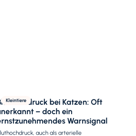
Bluthochdruck bei Katzen: Oft
Kleintiere
unerkannt – doch ein
ernstzunehmendes Warnsignal
luthochdruck, auch als arterielle