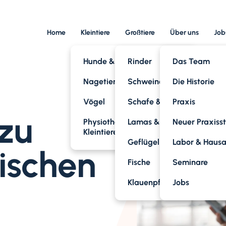
Home
Kleintiere
Großtiere
Über uns
Job
Hunde & Katzen
Rinder
Das Team
Nagetiere
Schweine
Die Historie
Vögel
Schafe & Ziegen
Praxis
 zu
Physiotherapie für
Lamas & Alpakas
Neuer Praxiss
Kleintiere
Geflügel
Labor & Haus
ischen
Fische
Seminare
Klauenpflege
Jobs