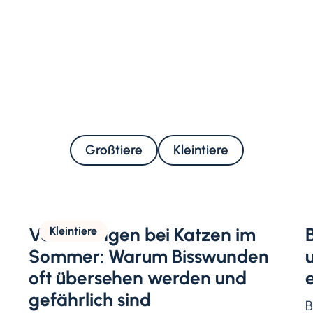
Großtiere
Kleintiere
Verletzungen bei Katzen im
Kleintiere
Sommer: Warum Bisswunden
oft übersehen werden und
gefährlich sind
B