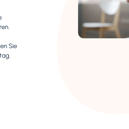
e
ren.
den Sie
tag.